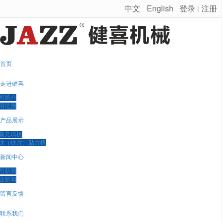
中文
English
登录
注册
丨
很遗憾，因您的浏览器版本过低导致无法获得最佳浏览体验，推荐下载安装谷歌浏览器！
首页
走进健喜
司简介
用范围
产品展示
囊充填机
铁（铁片）贴片机
新闻中心
司新闻
业新闻
留言反馈
联系我们