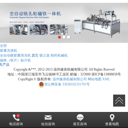
全部
胶囊充填机
全自动硬胶囊填充机
其它
吸尘器
制药机械机
磁铁（铁片）贴片机
无产品
Copyright &***; 2012-2013 温州健喜机械有限公司 All Rights Rserved
地址：中国浙江瑞安市飞云镇林垟工业区 邮编：325000 浙ICP备13008858号
CopyRight © 版权所有:
温州健喜机械有限公司
网站地图
XML
浙公网安备
33038102331701号
电话咨询
短信咨询
留言咨询
查看地图