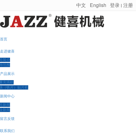
中文
English
登录
注册
丨
很遗憾，因您的浏览器版本过低导致无法获得最佳浏览体验，推荐下载安装谷歌浏览器！
首页
走进健喜
司简介
用范围
产品展示
囊充填机
铁（铁片）贴片机
新闻中心
司新闻
业新闻
留言反馈
联系我们