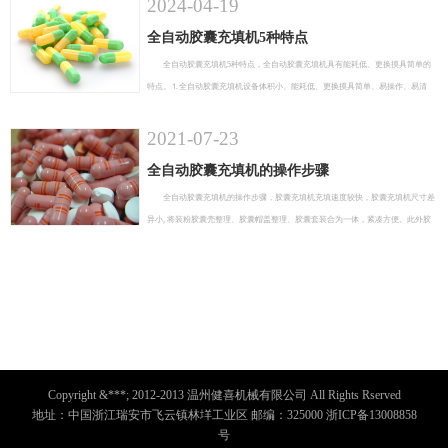
2024-04-19
全自动胶囊充填机5种特点
全自动胶囊充填机5种特点，全自动胶囊充填机具有能耗低、更换摸具简单的
特点。⒈全自动胶囊充填机设备体积小、能耗低、更换摸具简单、易操作、易清
洗;⒉全自动胶囊充填机标准化、系列化：制造零件可通用互换，更换摸具便捷准
确。
2021-07-23
全自动胶囊充填机的操作步骤
全自动胶囊充填机的操作步骤，胶囊充填机充填速度较快，胶囊充填机尺寸差
异小, 将装粉胶囊壳整理、胶囊帽盖整理、胶囊套装合为一体，紧凑方便。此外胶
囊充填机具有排列速度快、效率高、操作简单
Copyright &***; 2012-2013 温州健喜机械有限公司 All Rights Rserved
地址：中国浙江瑞安市飞云镇林垟工业区 邮编：325000 浙ICP备13008858
号