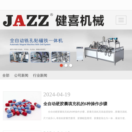
很遗憾，因您的浏览器版本过低导致无法获得最佳浏览体验，推荐下载安装谷歌浏览器！
全部
公司新闻
行业新闻
2024-04-19
全自动硬胶囊填充机的6种操作步骤
全自动硬胶囊填充机的6种操作步骤，胶囊充填机充填速度较快，胶囊充填机
尺寸差异小, 将装粉胶囊壳整理、胶囊帽盖整理、胶囊套装合为一体，紧凑方便。
此外胶囊充填机具有排列速度快、效率高、操作简单、维护保养方便、耗电低等诸
多优点