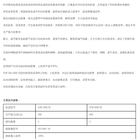
针对因有粘度或流动性差的药粉而造成药粉装量差异现象，计量盘内另外设有刮粉器，从而提高了药粉装量的准确性。
本机设有装置，使因粘粉造成不到位的胶囊，能把他正确的进入模具中，提高胶囊成品率。
能自动剔除次品胶囊，将次品胶带中药物回收重新利用，断绝浪费，大大提高经济效益。
本机拆装、清洗简便，可互换各种型号的模具，并能将200C/D型、400C/D型的模具可以在同一机台上调换使用，满足不同
生产能力的要求。
吸尘、真空吸管及剔废气管设计在机体内部，避免气管硬化、断裂而漏气现象，大大方便工作台面清洗，保证了药物不能
与有机物质接触，确保产品符合GMP要求。
充填杆锣帽使用不锈钢材料代替原来的塑料锣帽，避免破裂现象；工作台面减少了锣丝、锣帽，便于清洗，使整机更加美
观。
适用国产任何达标的机制胶囊，上机率不低于99%。
NJP-200-400C/D型控制系统采用PLC控制、人机界面、对运行故障或缺料能自动报警、故障显示、自动停机、故障排除后
自动消除报警，设有密码输入、触摸屏显示、自动参数设置、打印数据、清零等功能。
本机所属的活动轴、凸轮等主要易损件全部采用进口材料。
主要技术参数：
机器型号
NJP-200C/D
NJP-400C/D
生产能力(粒/分)
200
400
模孔数量
2
3
硬胶囊型号
NO.00#--5#
硬胶囊上级率
≥99%