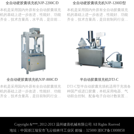
全自动硬胶囊填充机NJP-2200C/D
全自动硬胶囊填充机NJP-1200D型
本机是采用国内外原有全自动胶囊填充
本机是采用国内外原有全自动胶囊填充
机的基础上进一步改进，性能好、功能
机的基础上进一步改进，性能好、功能
齐全，技术含量高，水平高，是目前制
齐全，技术含量高，是目前制药行业生
药行业生产胶囊药品理想的设备。
产胶囊药品理想的设备。
全自动硬胶囊填充机NJP-800C/D
半自动胶囊填充机DTJ-C
本机是采用国内外原有全自动胶囊填充
DTJ-C型半自动胶囊充填机适用于充填各
机的基础上进一步改进，性能好、功能
种国产或进口胶囊，本机采用电器、气
齐全，技术含量高，是目前制药行业生
动联合控制、配备电子自动计数装置，
产胶囊药品理想的设备。
能分别自动完成胶囊的就位、分离、充
填、锁紧等动作，减轻劳动强度，提高
生产效率，符合制药卫生要求。本机动
作灵敏充填剂量准确，结构新颖、造型
美观、操作方便，是目前制药行业充填
Copyright &***; 2012-2013 温州健喜机械有限公司 All Rights Rserved
胶囊药品的理想设备。
地址：中国浙江瑞安市飞云镇林垟工业区 邮编：325000 浙ICP备13008858