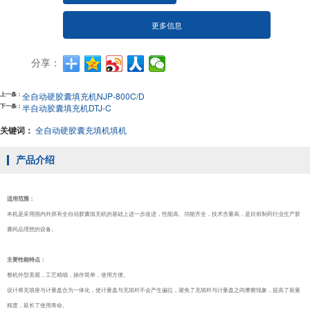
更多信息
分享：
上一条：
全自动硬胶囊填充机NJP-800C/D
下一条：
半自动胶囊填充机DTJ-C
关键词：
全自动硬胶囊充填机填机
产品介绍
适用范围：
本机是采用国内外原有全自动胶囊填充机的基础上进一步改进，性能高、功能齐全，技术含量高，是目前制药行业生产胶
囊药品理想的设备。
主要性能特点：
整机外型美观，工艺精细，操作简单，使用方便。
设计将充填座与计量盘合为一体化，使计量盘与充填杆不会产生偏位，避免了充填杆与计量盘之间摩擦现象，提高了装量
精度，延长了使用寿命。