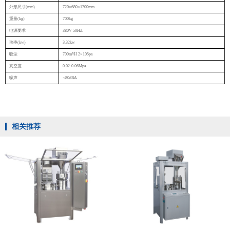
外形尺寸(mm)
720×680×1700mm
重量(kg)
700kg
电源要求
380V 50HZ
功率(kw)
3.32kw
吸尘
700m²/H 2×105pa
真空度
0.02-0.06Mpa
噪声
<80dBA
相关推荐